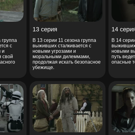
13 серия
14 сери
а группа
В 13 серии 11 сезона группа
В 14 сери
тся с
выживших сталкивается с
выживших 
 и
новыми угрозами и
новыми вы
я свой
моральными дилеммами,
путь веде
пасного
продолжая искать безопасное
опасные т
убежище.