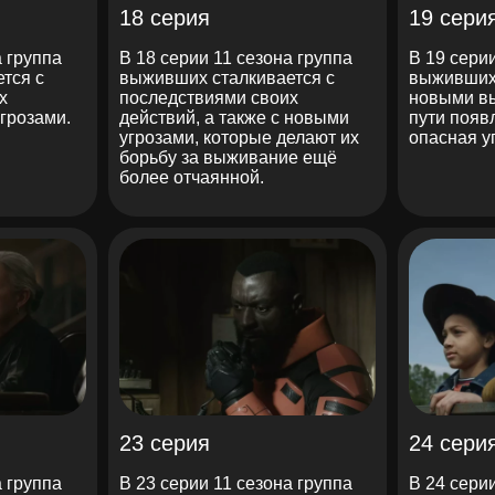
18 серия
19 сери
а группа
В 18 серии 11 сезона группа
В 19 сери
тся с
выживших сталкивается с
выживших 
х
последствиями своих
новыми вы
грозами.
действий, а также с новыми
пути появ
угрозами, которые делают их
опасная у
борьбу за выживание ещё
более отчаянной.
23 серия
24 сери
а группа
В 23 серии 11 сезона группа
В 24 сери