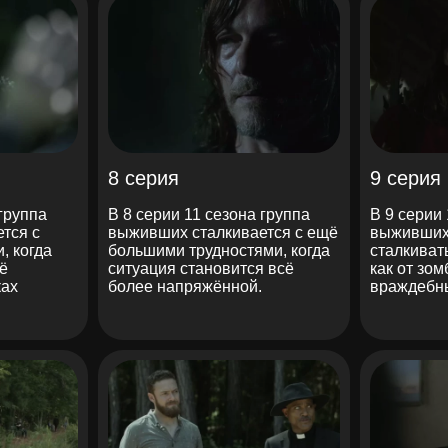
8 серия
9 серия
 группа
В 8 серии 11 сезона группа
В 9 серии
тся с
выживших сталкивается с ещё
выживших
, когда
большими трудностями, когда
сталкиват
ё
ситуация становится всё
как от зом
ках
более напряжённой.
враждебн