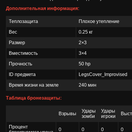
Дополнительная информация:
Теплозащита
Плохое утепление
Вес
0.25 кг
Размер
2×3
Вместимость
3×4
Прочность
50 hp
ID предмета
LegsCover_Improvised
Время жизни на земле
240 мин
Таблица бронезащиты:
Удары
Удары
Взрывы
Выст
зомби
игроки
Процент
0
0
0
0