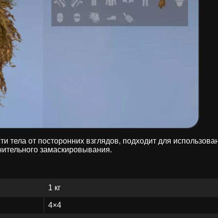
и тела от посторонних взглядов, подходит для использов
нительного замаскировывания.
1 кг
4×4