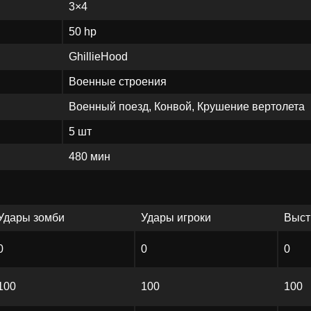
3×4
50 hp
GhillieHood
Военные строения
Военный поезд, Конвой, Крушение вертолета
5 шт
480 мин
Удары зомби
Удары игроки
Выст
0
0
0
100
100
100